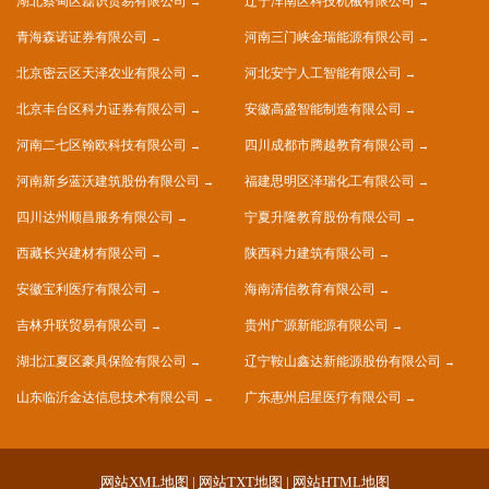
湖北蔡甸区磊识贸易有限公司
辽宁浑南区科技机械有限公司
青海森诺证券有限公司
河南三门峡金瑞能源有限公司
北京密云区天泽农业有限公司
河北安宁人工智能有限公司
北京丰台区科力证券有限公司
安徽高盛智能制造有限公司
河南二七区翰欧科技有限公司
四川成都市腾越教育有限公司
河南新乡蓝沃建筑股份有限公司
福建思明区泽瑞化工有限公司
四川达州顺昌服务有限公司
宁夏升隆教育股份有限公司
西藏长兴建材有限公司
陕西科力建筑有限公司
安徽宝利医疗有限公司
海南清信教育有限公司
吉林升联贸易有限公司
贵州广源新能源有限公司
湖北江夏区豪具保险有限公司
辽宁鞍山鑫达新能源股份有限公司
山东临沂金达信息技术有限公司
广东惠州启星医疗有限公司
网站XML地图
|
网站TXT地图
|
网站HTML地图